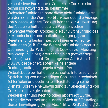
verschiedene Funktionen. Zahlreiche Cookies sind
technisch notwendig, da bestimmte
Webseitenfunktionen ohne diese nicht funktionieren
würden (z. B. die Warenkorbfunktion oder die Anzeige
von Videos). Andere Cookies können zur Auswertung
des Nutzerverhaltens oder zu Werbezwecken
verwendet werden. Cookies, die zur Durchführung des
elektronischen Kommunikationsvorgangs, zur
Bereitstellung bestimmter, von Ihnen erwünschter
Funktionen (z. B. für die Warenkorbfunktion) oder zur
Optimierung der Website (z. B. Cookies zur Messung
des Webpublikums) erforderlich sind (notwendige
Cookies), werden auf Grundlage von Art. 6 Abs. 1 lit. f
DSGVO gespeichert, sofern keine andere
Rechtsgrundlage angegeben wird. Der
Websitebetreiber hat ein berechtigtes Interesse an der
Speicherung von notwendigen Cookies zur technisch
fehlerfreien und optimierten Bereitstellung seiner
Dienste. Sofern eine Einwilligung zur Speicherung von
Cookies und vergleichbaren
Wiedererkennungstechnologien abgefragt wurde,
erfolgt die Verarbeitung ausschließlich auf Grundlage
dieser Einwilligung (Art. 6 Abs. 1 lit. a DSGVO und § 25