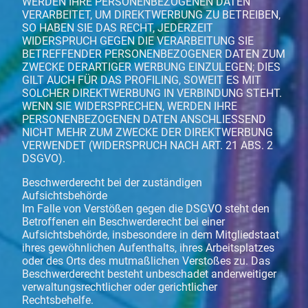
WERDEN IHRE PERSONENBEZOGENEN DATEN
VERARBEITET, UM DIREKTWERBUNG ZU BETREIBEN,
SO HABEN SIE DAS RECHT, JEDERZEIT
WIDERSPRUCH GEGEN DIE VERARBEITUNG SIE
BETREFFENDER PERSONENBEZOGENER DATEN ZUM
ZWECKE DERARTIGER WERBUNG EINZULEGEN; DIES
GILT AUCH FÜR DAS PROFILING, SOWEIT ES MIT
SOLCHER DIREKTWERBUNG IN VERBINDUNG STEHT.
WENN SIE WIDERSPRECHEN, WERDEN IHRE
PERSONENBEZOGENEN DATEN ANSCHLIESSEND
NICHT MEHR ZUM ZWECKE DER DIREKTWERBUNG
VERWENDET (WIDERSPRUCH NACH ART. 21 ABS. 2
DSGVO).
Beschwerderecht bei der zuständigen
Aufsichtsbehörde
Im Falle von Verstößen gegen die DSGVO steht den
Betroffenen ein Beschwerderecht bei einer
Aufsichtsbehörde, insbesondere in dem Mitgliedstaat
ihres gewöhnlichen Aufenthalts, ihres Arbeitsplatzes
oder des Orts des mutmaßlichen Verstoßes zu. Das
Beschwerderecht besteht unbeschadet anderweitiger
verwaltungsrechtlicher oder gerichtlicher
Rechtsbehelfe.