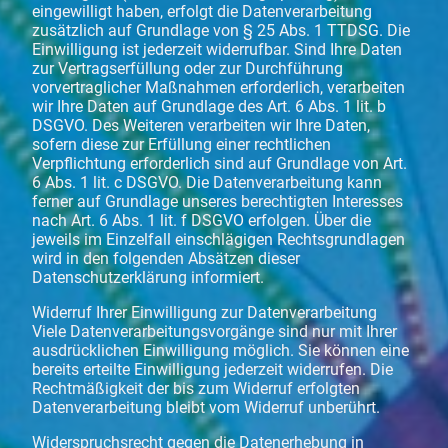
eingewilligt haben, erfolgt die Datenverarbeitung
zusätzlich auf Grundlage von § 25 Abs. 1 TTDSG. Die
Einwilligung ist jederzeit widerrufbar. Sind Ihre Daten
zur Vertragserfüllung oder zur Durchführung
vorvertraglicher Maßnahmen erforderlich, verarbeiten
wir Ihre Daten auf Grundlage des Art. 6 Abs. 1 lit. b
DSGVO. Des Weiteren verarbeiten wir Ihre Daten,
sofern diese zur Erfüllung einer rechtlichen
Verpflichtung erforderlich sind auf Grundlage von Art.
6 Abs. 1 lit. c DSGVO. Die Datenverarbeitung kann
ferner auf Grundlage unseres berechtigten Interesses
nach Art. 6 Abs. 1 lit. f DSGVO erfolgen. Über die
jeweils im Einzelfall einschlägigen Rechtsgrundlagen
wird in den folgenden Absätzen dieser
Datenschutzerklärung informiert.
Widerruf Ihrer Einwilligung zur Datenverarbeitung
Viele Datenverarbeitungsvorgänge sind nur mit Ihrer
ausdrücklichen Einwilligung möglich. Sie können eine
bereits erteilte Einwilligung jederzeit widerrufen. Die
Rechtmäßigkeit der bis zum Widerruf erfolgten
Datenverarbeitung bleibt vom Widerruf unberührt.
Widerspruchsrecht gegen die Datenerhebung in