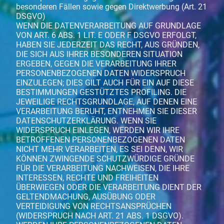
besonderen Fällen sowie gegen Direktwerbung (Art. 21
DSGVO)
WENN DIE DATENVERARBEITUNG AUF GRUNDLAGE
VON ART. 6 ABS. 1 LIT. E ODER F DSGVO ERFOLGT,
HABEN SIE JEDERZEIT DAS RECHT, AUS GRÜNDEN,
DIE SICH AUS IHRER BESONDEREN SITUATION
ERGEBEN, GEGEN DIE VERARBEITUNG IHRER
PERSONENBEZOGENEN DATEN WIDERSPRUCH
EINZULEGEN; DIES GILT AUCH FÜR EIN AUF DIESE
BESTIMMUNGEN GESTÜTZTES PROFILING. DIE
JEWEILIGE RECHTSGRUNDLAGE, AUF DENEN EINE
VERARBEITUNG BERUHT, ENTNEHMEN SIE DIESER
DATENSCHUTZERKLÄRUNG. WENN SIE
WIDERSPRUCH EINLEGEN, WERDEN WIR IHRE
BETROFFENEN PERSONENBEZOGENEN DATEN
NICHT MEHR VERARBEITEN, ES SEI DENN, WIR
KÖNNEN ZWINGENDE SCHUTZWÜRDIGE GRÜNDE
FÜR DIE VERARBEITUNG NACHWEISEN, DIE IHRE
INTERESSEN, RECHTE UND FREIHEITEN
ÜBERWIEGEN ODER DIE VERARBEITUNG DIENT DER
GELTENDMACHUNG, AUSÜBUNG ODER
VERTEIDIGUNG VON RECHTSANSPRÜCHEN
(WIDERSPRUCH NACH ART. 21 ABS. 1 DSGVO).