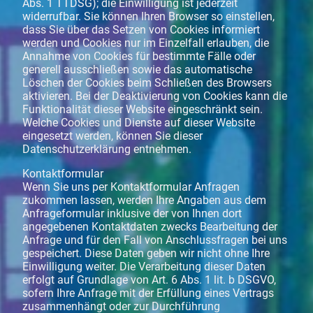
Abs. 1 TTDSG); die Einwilligung ist jederzeit
widerrufbar. Sie können Ihren Browser so einstellen,
dass Sie über das Setzen von Cookies informiert
werden und Cookies nur im Einzelfall erlauben, die
Annahme von Cookies für bestimmte Fälle oder
generell ausschließen sowie das automatische
Löschen der Cookies beim Schließen des Browsers
aktivieren. Bei der Deaktivierung von Cookies kann die
Funktionalität dieser Website eingeschränkt sein.
Welche Cookies und Dienste auf dieser Website
eingesetzt werden, können Sie dieser
Datenschutzerklärung entnehmen.
Kontaktformular
Wenn Sie uns per Kontaktformular Anfragen
zukommen lassen, werden Ihre Angaben aus dem
Anfrageformular inklusive der von Ihnen dort
angegebenen Kontaktdaten zwecks Bearbeitung der
Anfrage und für den Fall von Anschlussfragen bei uns
gespeichert. Diese Daten geben wir nicht ohne Ihre
Einwilligung weiter. Die Verarbeitung dieser Daten
erfolgt auf Grundlage von Art. 6 Abs. 1 lit. b DSGVO,
sofern Ihre Anfrage mit der Erfüllung eines Vertrags
zusammenhängt oder zur Durchführung