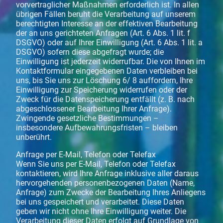
vorvertraglicher Maßnahmen erforderlich ist. In allen
übrigen Fällen beruht die Verarbeitung auf unserem
berechtigten Interesse an der effektiven Bearbeitung
der an uns gerichteten Anfragen (Art. 6 Abs. 1 lit. f
DSGVO) oder auf Ihrer Einwilligung (Art. 6 Abs. 1 lit. a
DSGVO) sofern diese abgefragt wurde; die
Einwilligung ist jederzeit widerrufbar. Die von Ihnen im
Kontaktformular eingegebenen Daten verbleiben bei
uns, bis Sie uns zur Löschung 6/ 8 auffordern, Ihre
Einwilligung zur Speicherung widerrufen oder der
Zweck für die Datenspeicherung entfällt (z. B. nach
abgeschlossener Bearbeitung Ihrer Anfrage).
Zwingende gesetzliche Bestimmungen –
insbesondere Aufbewahrungsfristen – bleiben
unberührt.
Anfrage per E-Mail, Telefon oder Telefax
Wenn Sie uns per E-Mail, Telefon oder Telefax
kontaktieren, wird Ihre Anfrage inklusive aller daraus
hervorgehenden personenbezogenen Daten (Name,
Anfrage) zum Zwecke der Bearbeitung Ihres Anliegens
bei uns gespeichert und verarbeitet. Diese Daten
geben wir nicht ohne Ihre Einwilligung weiter. Die
Verarbeitung dieser Daten erfolgt auf Grundlage von