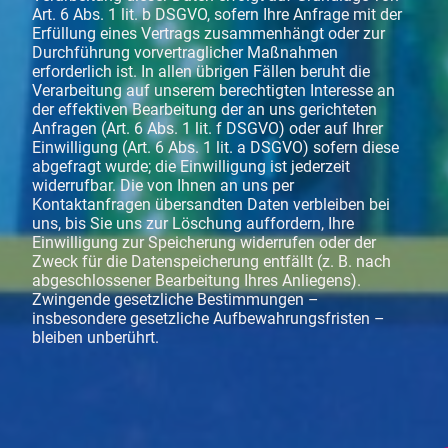
Art. 6 Abs. 1 lit. b DSGVO, sofern Ihre Anfrage mit der
Erfüllung eines Vertrags zusammenhängt oder zur
Durchführung vorvertraglicher Maßnahmen
erforderlich ist. In allen übrigen Fällen beruht die
Verarbeitung auf unserem berechtigten Interesse an
der effektiven Bearbeitung der an uns gerichteten
Anfragen (Art. 6 Abs. 1 lit. f DSGVO) oder auf Ihrer
Einwilligung (Art. 6 Abs. 1 lit. a DSGVO) sofern diese
abgefragt wurde; die Einwilligung ist jederzeit
widerrufbar. Die von Ihnen an uns per
Kontaktanfragen übersandten Daten verbleiben bei
uns, bis Sie uns zur Löschung auffordern, Ihre
Einwilligung zur Speicherung widerrufen oder der
Zweck für die Datenspeicherung entfällt (z. B. nach
abgeschlossener Bearbeitung Ihres Anliegens).
Zwingende gesetzliche Bestimmungen –
insbesondere gesetzliche Aufbewahrungsfristen –
bleiben unberührt.