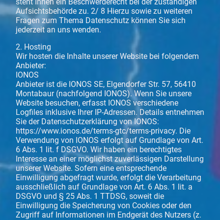
steht Ihnen ein Beschwerderecht bei der zuständigen
Aufsichtsbehörde zu. 2/ 8 Hierzu sowie zu weiteren
Fragen zum Thema Datenschutz können Sie sich
jederzeit an uns wenden.
2. Hosting
Wir hosten die Inhalte unserer Website bei folgendem
Anbieter:
IONOS
Anbieter ist die IONOS SE, Elgendorfer Str. 57, 56410
Montabaur (nachfolgend IONOS). Wenn Sie unsere
Website besuchen, erfasst IONOS verschiedene
Logfiles inklusive Ihrer IP-Adressen. Details entnehmen
Sie der Datenschutzerklärung von IONOS:
https://www.ionos.de/terms-gtc/terms-privacy. Die
Verwendung von IONOS erfolgt auf Grundlage von Art.
6 Abs. 1 lit. f DSGVO. Wir haben ein berechtigtes
Interesse an einer möglichst zuverlässigen Darstellung
unserer Website. Sofern eine entsprechende
Einwilligung abgefragt wurde, erfolgt die Verarbeitung
ausschließlich auf Grundlage von Art. 6 Abs. 1 lit. a
DSGVO und § 25 Abs. 1 TTDSG, soweit die
Einwilligung die Speicherung von Cookies oder den
Zugriff auf Informationen im Endgerät des Nutzers (z.